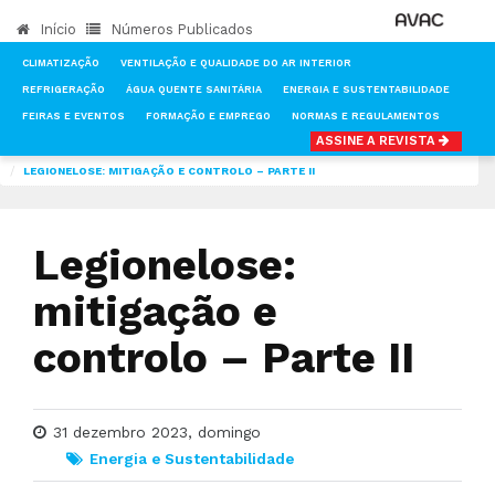
Início
Números Publicados
CLIMATIZAÇÃO
VENTILAÇÃO E QUALIDADE DO AR INTERIOR
REFRIGERAÇÃO
ÁGUA QUENTE SANITÁRIA
ENERGIA E SUSTENTABILIDADE
FEIRAS E EVENTOS
FORMAÇÃO E EMPREGO
NORMAS E REGULAMENTOS
ASSINE A REVISTA
INÍCIO
NOTÍCIAS
ENERGIA E SUSTENTABILIDADE
LEGIONELOSE: MITIGAÇÃO E CONTROLO – PARTE II
Legionelose:
mitigação e
controlo – Parte II
31 dezembro 2023, domingo
Energia e Sustentabilidade