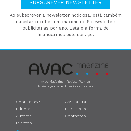
SUBSCREVER NEWSLETTER
Ao subscrever a newsletter noticiosa, está também
a aceitar receber um máximo de 6 newsletters
publicitárias por ano. Esta é a forma de
financiarmos este serviço.
Avac Magazine | Revista Técnica
da Refrigeração e do Ar Condicionado
Sobre a revista
Assinatura
Editora
Publicidade
Autores
Contactos
Eventos