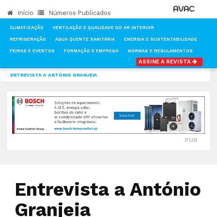
Início
Números Publicados
CLIMATIZAÇÃO
VENTILAÇÃO E QUALIDADE DO AR INTERIOR
REFRIGERAÇÃO
ÁGUA QUENTE SANITÁRIA
ENERGIA E SUSTENTABILIDADE
FEIRAS E EVENTOS
FORMAÇÃO E EMPREGO
NORMAS E REGULAMENTOS
ASSINE A REVISTA
INÍCIO
NOTÍCIAS
CLIMATIZAÇÃO
ENTREVISTA A ANTÓNIO GRANJEIA
PUB
Entrevista a António
Granjeia