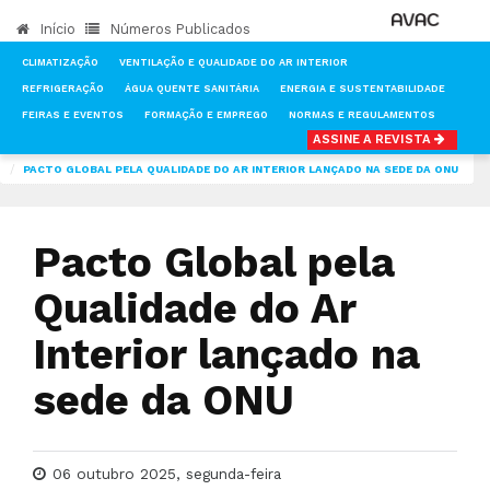
Início
Números Publicados
CLIMATIZAÇÃO
VENTILAÇÃO E QUALIDADE DO AR INTERIOR
REFRIGERAÇÃO
ÁGUA QUENTE SANITÁRIA
ENERGIA E SUSTENTABILIDADE
FEIRAS E EVENTOS
FORMAÇÃO E EMPREGO
NORMAS E REGULAMENTOS
ASSINE A REVISTA
INÍCIO
NOTÍCIAS
NORMAS E REGULAMENTOS
PACTO GLOBAL PELA QUALIDADE DO AR INTERIOR LANÇADO NA SEDE DA ONU
Pacto Global pela
Qualidade do Ar
Interior lançado na
sede da ONU
06 outubro 2025, segunda-feira