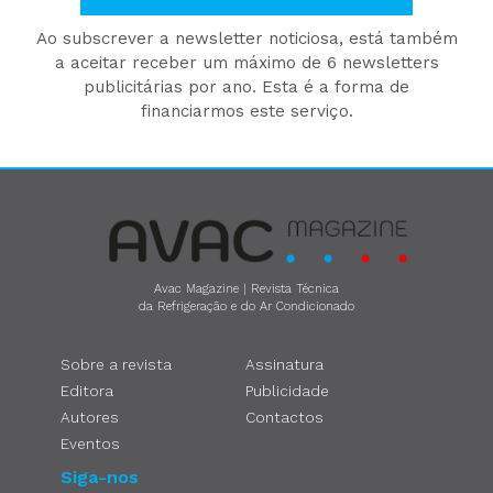
Ao subscrever a newsletter noticiosa, está também
a aceitar receber um máximo de 6 newsletters
publicitárias por ano. Esta é a forma de
financiarmos este serviço.
Avac Magazine | Revista Técnica
da Refrigeração e do Ar Condicionado
Sobre a revista
Assinatura
Editora
Publicidade
Autores
Contactos
Eventos
Siga-nos