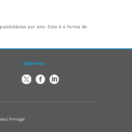
ublicitárias por ano. Esta é a forma de
Siga-nos
aia | Portugal