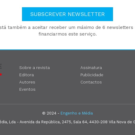
SUBSCREVER NEWSLETTER
está também a aceitar receber um máximo de 6 newsletters p
financiarmos este serviço.
Sobre a revista
Assinatura
Editora
Publicidade
Autores
Contactos
Eventos
© 2024 -
Engenho e Média
ia, Lda - Avenida da República, 2475, Sala 64, 4430-208 Vila Nova de G