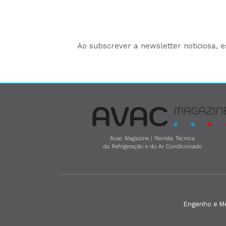
Ao subscrever a newsletter noticiosa, 
Avac Magazine | Revista Técnica
da Refrigeração e do Ar Condicionado
Engenho e Méd