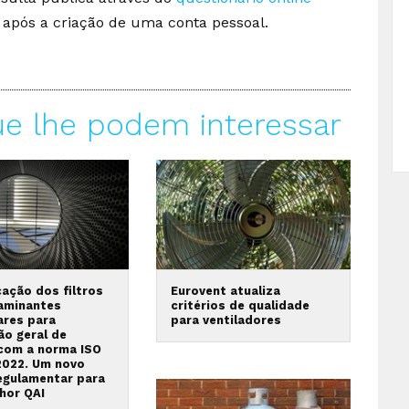
, após a criação de uma conta pessoal.
ue lhe podem interessar
cação dos filtros
Eurovent atualiza
aminantes
critérios de qualidade
ares para
para ventiladores
ão geral de
com a norma ISO
:2022. Um novo
egulamentar para
hor QAI