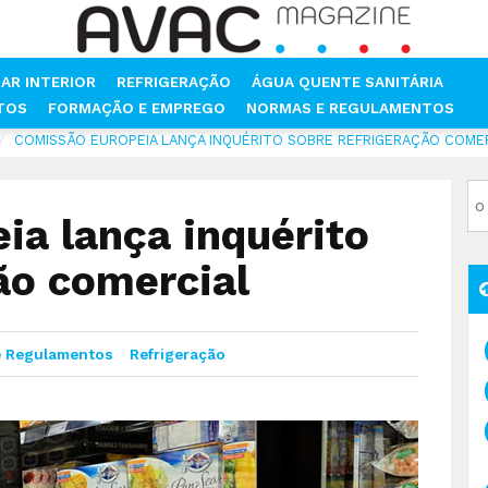
AR INTERIOR
REFRIGERAÇÃO
ÁGUA QUENTE SANITÁRIA
NTOS
FORMAÇÃO E EMPREGO
NORMAS E REGULAMENTOS
COMISSÃO EUROPEIA LANÇA INQUÉRITO SOBRE REFRIGERAÇÃO COME
ia lança inquérito
ão comercial
 Regulamentos
Refrigeração