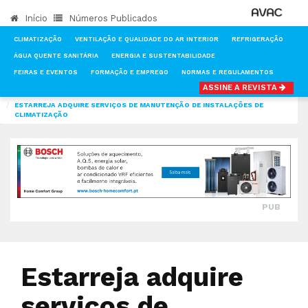
Início
Números Publicados
CLIMATIZAÇÃO
VENTILAÇÃO E QUALIDADE DO AR INTERIOR
REFRIGERAÇÃO
ÁGUA QUENTE SANITÁRIA
ENERGIA E SUSTENTABILIDADE
FEIRAS E EVENTOS
FORMAÇÃO E EMPREGO
NORMAS E REGULAMENTOS
ASSINE A REVISTA
INÍCIO
NOTÍCIAS
CLIMATIZAÇÃO
ESTARREJA ADQUIRE SERVIÇOS DE MANUTENÇÃO DE INSTALAÇÕES DE
CLIMATIZAÇÃO
PUB
Estarreja adquire
serviços de