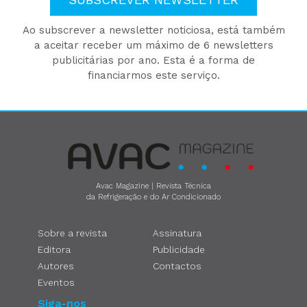
Ao subscrever a newsletter noticiosa, está também
a aceitar receber um máximo de 6 newsletters
publicitárias por ano. Esta é a forma de
financiarmos este serviço.
Avac Magazine | Revista Técnica
da Refrigeração e do Ar Condicionado
Sobre a revista
Assinatura
Editora
Publicidade
Autores
Contactos
Eventos
Siga-nos