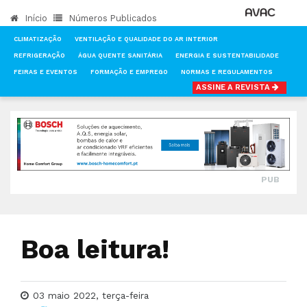
Início
Números Publicados
CLIMATIZAÇÃO
VENTILAÇÃO E QUALIDADE DO AR INTERIOR
REFRIGERAÇÃO
ÁGUA QUENTE SANITÁRIA
ENERGIA E SUSTENTABILIDADE
FEIRAS E EVENTOS
FORMAÇÃO E EMPREGO
NORMAS E REGULAMENTOS
ASSINE A REVISTA
INÍCIO
NOTÍCIAS
CLIMATIZAÇÃO
BOA LEITURA!
PUB
Boa leitura!
03 maio 2022, terça-feira