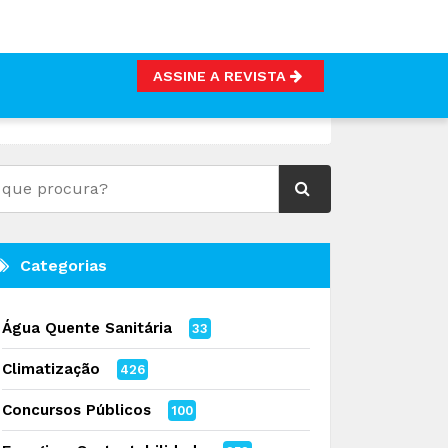
ASSINE A REVISTA
Categorias
Água Quente Sanitária
33
Climatização
426
Concursos Públicos
100