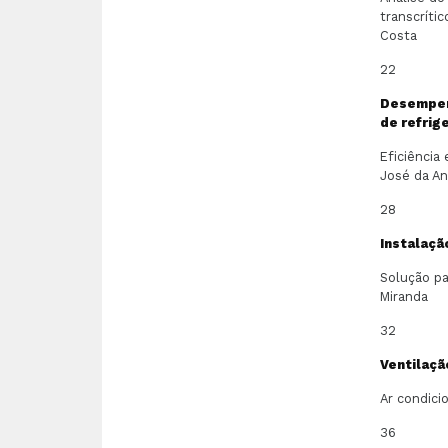
transcríti
Costa
22
Desempenh
de refrig
Eficiência 
José da A
28
Instalaç
Solução pa
Miranda
32
Ventilaçã
Ar condici
36