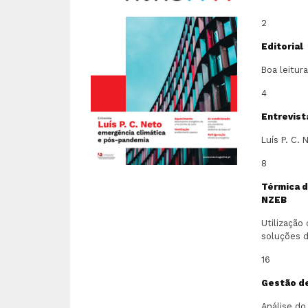
2
Editorial
Boa leitura
4
Entrevist
Luís P. C.
8
Térmica d
NZEB
Utilização
soluções d
16
Gestão de
Análise d