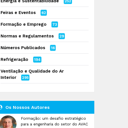
Energia e Sustentabilidade
252
Feiras e Eventos
62
Formação e Emprego
73
Normas e Regulamentos
29
Números Publicados
16
Refrigeração
194
Ventilação e Qualidade do Ar
Interior
295
Os Nossos Autores
Formação: um desafio estratégico
para a engenharia do setor do AVAC