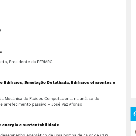
!
a
 Neto, Presidente da EFRIARC
e Edifícios, Simulação Detalhada, Edifícios eficientes e
 da Mecânica de Fluidos Computacional na análise de
e arrefecimento passivo – José Vaz Afonso
 energia e sustentabilidade
o desempenho energético de uma bomba de calor de CO2