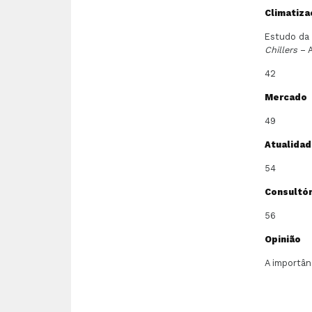
Climatiza
Estudo da 
Chillers
– A
42
Mercado
49
Atualida
54
Consultór
56
Opinião
A importân