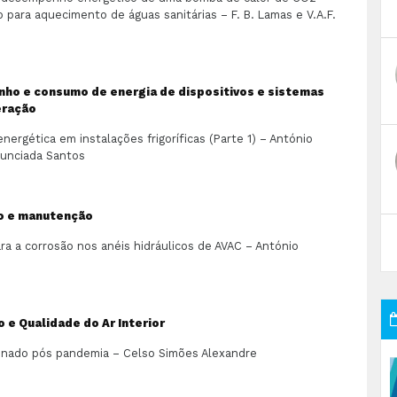
co para aquecimento de águas sanitárias – F. B. Lamas e V.A.F.
o e consumo de energia de dispositivos e sistemas
eração
energética em instalações frigoríficas (Parte 1) – António
nunciada Santos
ão e manutenção
ra a corrosão nos anéis hidráulicos de AVAC – António
o e Qualidade do Ar Interior
onado pós pandemia – Celso Simões Alexandre