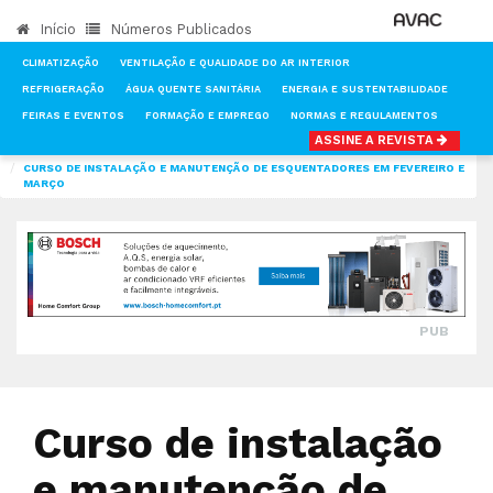
Início
Números Publicados
CLIMATIZAÇÃO
VENTILAÇÃO E QUALIDADE DO AR INTERIOR
REFRIGERAÇÃO
ÁGUA QUENTE SANITÁRIA
ENERGIA E SUSTENTABILIDADE
FEIRAS E EVENTOS
FORMAÇÃO E EMPREGO
NORMAS E REGULAMENTOS
ASSINE A REVISTA
INÍCIO
NOTÍCIAS
CLIMATIZAÇÃO
CURSO DE INSTALAÇÃO E MANUTENÇÃO DE ESQUENTADORES EM FEVEREIRO E
MARÇO
PUB
Curso de instalação
e manutenção de