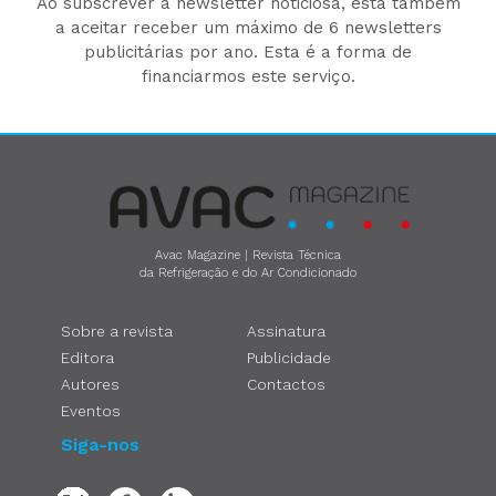
Ao subscrever a newsletter noticiosa, está também
a aceitar receber um máximo de 6 newsletters
publicitárias por ano. Esta é a forma de
financiarmos este serviço.
Avac Magazine | Revista Técnica
da Refrigeração e do Ar Condicionado
Sobre a revista
Assinatura
Editora
Publicidade
Autores
Contactos
Eventos
Siga-nos