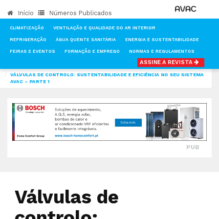
Início
Números Publicados
CLIMATIZAÇÃO
VENTILAÇÃO E QUALIDADE DO AR INTERIOR
REFRIGERAÇÃO
ÁGUA QUENTE SANITÁRIA
ENERGIA E SUSTENTABILIDADE
FEIRAS E EVENTOS
FORMAÇÃO E EMPREGO
NORMAS E REGULAMENTOS
ASSINE A REVISTA
INÍCIO
NOTÍCIAS
CLIMATIZAÇÃO
VÁLVULAS DE CONTROLO: SUSTENTABILIDADE E EFICIÊNCIA NO SEU SISTEMA
AVAC – PARTE 1
PUB
Válvulas de
controlo: