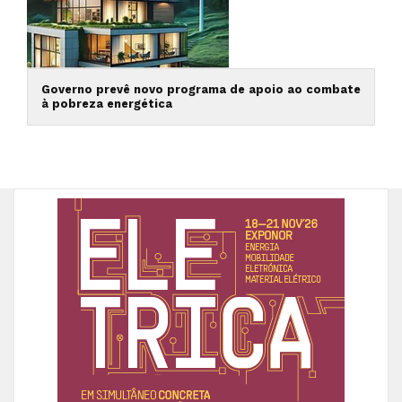
Governo prevê novo programa de apoio ao combate
à pobreza energética