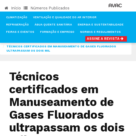
Início
Números Publicados
CLIMATIZAÇÃO
VENTILAÇÃO E QUALIDADE DO AR INTERIOR
REFRIGERAÇÃO
ÁGUA QUENTE SANITÁRIA
ENERGIA E SUSTENTABILIDADE
FEIRAS E EVENTOS
FORMAÇÃO E EMPREGO
NORMAS E REGULAMENTOS
ASSINE A REVISTA
INÍCIO
NOTÍCIAS
ENERGIA E SUSTENTABILIDADE
TÉCNICOS CERTIFICADOS EM MANUSEAMENTO DE GASES FLUORADOS
ULTRAPASSAM OS DOIS MIL
Técnicos
certificados em
Manuseamento de
Gases Fluorados
ultrapassam os dois