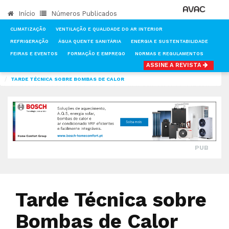
Início
Números Publicados
CLIMATIZAÇÃO
VENTILAÇÃO E QUALIDADE DO AR INTERIOR
REFRIGERAÇÃO
ÁGUA QUENTE SANITÁRIA
ENERGIA E SUSTENTABILIDADE
FEIRAS E EVENTOS
FORMAÇÃO E EMPREGO
NORMAS E REGULAMENTOS
ASSINE A REVISTA
INÍCIO
NOTÍCIAS
CLIMATIZAÇÃO
TARDE TÉCNICA SOBRE BOMBAS DE CALOR
PUB
Tarde Técnica sobre
Bombas de Calor