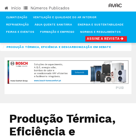
Início
Números Publicados
CLIMATIZAÇÃO
VENTILAÇÃO E QUALIDADE DO AR INTERIOR
REFRIGERAÇÃO
ÁGUA QUENTE SANITÁRIA
ENERGIA E SUSTENTABILIDADE
FEIRAS E EVENTOS
FORMAÇÃO E EMPREGO
NORMAS E REGULAMENTOS
ASSINE A REVISTA
INÍCIO
NOTÍCIAS
CLIMATIZAÇÃO
PRODUÇÃO TÉRMICA, EFICIÊNCIA E DESCARBONIZAÇÃO EM DEBATE
PUB
Produção Térmica,
Eficiência e