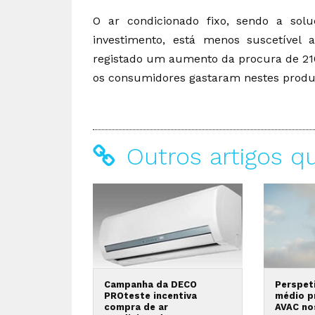
O ar condicionado fixo, sendo a so
investimento, está menos suscetível
registado um aumento da procura de 21
os consumidores gastaram nestes produt
Outros artigos q
Campanha da DECO
Perspeti
PROteste incentiva
médio p
compra de ar
AVAC no