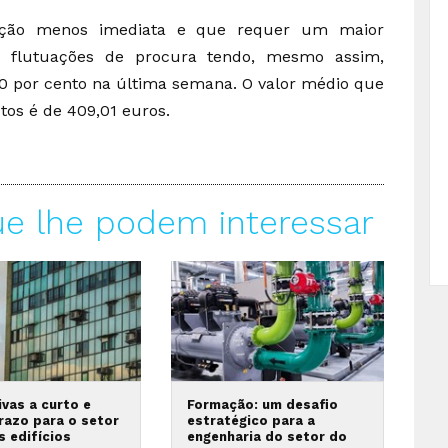
lução menos imediata e que requer um maior
 a flutuações de procura tendo, mesmo assim,
0 por cento na última semana. O valor médio que
os é de 409,01 euros.
ue lhe podem interessar
vas a curto e
Formação: um desafio
razo para o setor
estratégico para a
s edifícios
engenharia do setor do