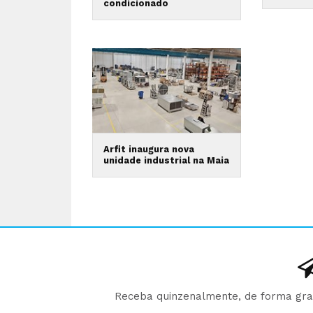
condicionado
Arfit inaugura nova
unidade industrial na Maia
Receba quinzenalmente, de forma gratu