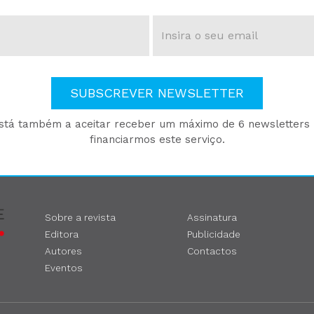
SUBSCREVER NEWSLETTER
está também a aceitar receber um máximo de 6 newsletters p
financiarmos este serviço.
Sobre a revista
Assinatura
Editora
Publicidade
Autores
Contactos
Eventos