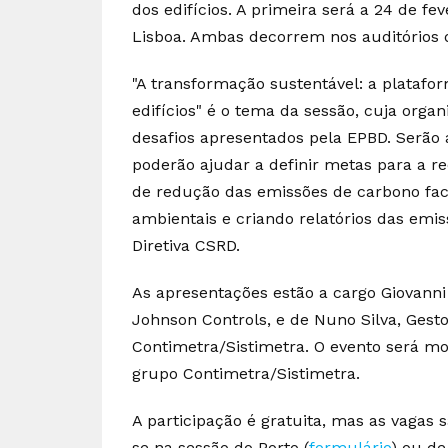
dos edifícios. A primeira será a 24 de fe
Lisboa. Ambas decorrem nos auditórios
"A transformação sustentável: a plataf
edifícios" é o tema da sessão, cuja orga
desafios apresentados pela EPBD. Serão 
poderão ajudar a definir metas para a r
de redução das emissões de carbono fac
ambientais e criando relatórios das emi
Diretiva CSRD.
As apresentações estão a cargo Giovanni
Johnson Controls, e de Nuno Silva, Ges
Contimetra/Sistimetra. O evento será mo
grupo Contimetra/Sistimetra.
A participação é gratuita, mas as vagas 
se na sessão do Porto (
formulário
) ou de