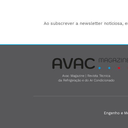
Ao subscrever a newsletter noticiosa, 
Avac Magazine | Revista Técnica
da Refrigeração e do Ar Condicionado
Engenho e Méd