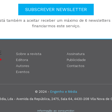
SUBSCREVER NEWSLETTER
está também a aceitar receber um máximo de 6 newsletters p
financiarmos este serviço.
Sobre a revista
Assinatura
Editora
Publicidade
Autores
Contactos
Eventos
© 2024 -
Engenho e Média
ia, Lda - Avenida da República, 2475, Sala 64, 4430-208 Vila Nova de G
Informação ao consumidor: