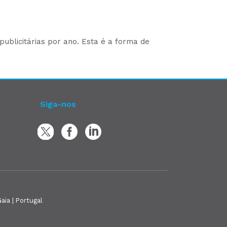
ublicitárias por ano. Esta é a forma de
Siga-nos
aia | Portugal