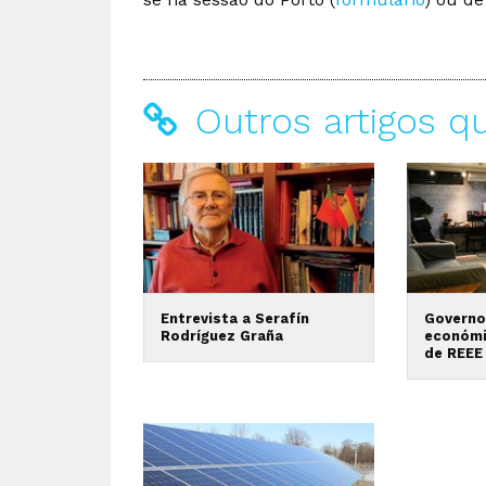
Outros artigos q
Entrevista a Serafín
Governo
Rodríguez Graña
económi
de REEE