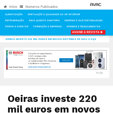
Início
Números Publicados
CLIMATIZAÇÃO
VENTILAÇÃO E QUALIDADE DO AR INTERIOR
REFRIGERAÇÃO
ÁGUA QUENTE SANITÁRIA
ENERGIA E SUSTENTABILIDADE
FEIRAS E EVENTOS
FORMAÇÃO E EMPREGO
NORMAS E REGULAMENTOS
ASSINE A REVISTA
INÍCIO
NOTÍCIAS
CLIMATIZAÇÃO
OEIRAS INVESTE 220 MIL EUROS EM NOVOS SISTEMAS DE AVAC E AQS
PUB
Oeiras investe 220
mil euros em novos