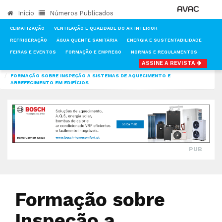
Início
Números Publicados
CLIMATIZAÇÃO
VENTILAÇÃO E QUALIDADE DO AR INTERIOR
REFRIGERAÇÃO
ÁGUA QUENTE SANITÁRIA
ENERGIA E SUSTENTABILIDADE
FEIRAS E EVENTOS
FORMAÇÃO E EMPREGO
NORMAS E REGULAMENTOS
ASSINE A REVISTA
INÍCIO
NOTÍCIAS
CLIMATIZAÇÃO
FORMAÇÃO SOBRE INSPEÇÃO A SISTEMAS DE AQUECIMENTO E
ARREFECIMENTO EM EDIFÍCIOS
PUB
Formação sobre
Inspeção a