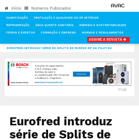
Início
Números Publicados
CLIMATIZAÇÃO
VENTILAÇÃO E QUALIDADE DO AR INTERIOR
REFRIGERAÇÃO
ÁGUA QUENTE SANITÁRIA
ENERGIA E SUSTENTABILIDADE
FEIRAS E EVENTOS
FORMAÇÃO E EMPREGO
NORMAS E REGULAMENTOS
ASSINE A REVISTA
INÍCIO
NOTÍCIAS
CLIMATIZAÇÃO
EUROFRED INTRODUZ SÉRIE DE SPLITS DE PAREDE KP DA FUJITSU
PUB
Eurofred introduz
série de Splits de