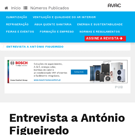
Início
Números Publicados
CLIMATIZAÇÃO
VENTILAÇÃO E QUALIDADE DO AR INTERIOR
REFRIGERAÇÃO
ÁGUA QUENTE SANITÁRIA
ENERGIA E SUSTENTABILIDADE
FEIRAS E EVENTOS
FORMAÇÃO E EMPREGO
NORMAS E REGULAMENTOS
ASSINE A REVISTA
INÍCIO
NOTÍCIAS
CLIMATIZAÇÃO
ENTREVISTA A ANTÓNIO FIGUEIREDO
PUB
Entrevista a António
Figueiredo