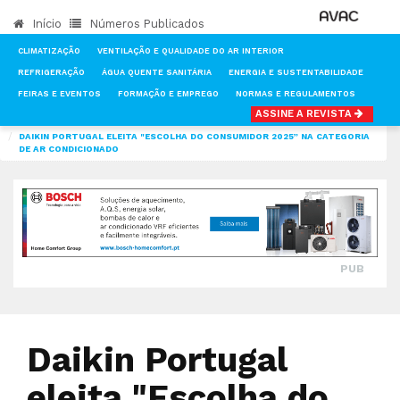
Início
Números Publicados
CLIMATIZAÇÃO
VENTILAÇÃO E QUALIDADE DO AR INTERIOR
REFRIGERAÇÃO
ÁGUA QUENTE SANITÁRIA
ENERGIA E SUSTENTABILIDADE
FEIRAS E EVENTOS
FORMAÇÃO E EMPREGO
NORMAS E REGULAMENTOS
ASSINE A REVISTA
INÍCIO
NOTÍCIAS
CLIMATIZAÇÃO
DAIKIN PORTUGAL ELEITA "ESCOLHA DO CONSUMIDOR 2025” NA CATEGORIA
DE AR CONDICIONADO
PUB
Daikin Portugal
eleita "Escolha do