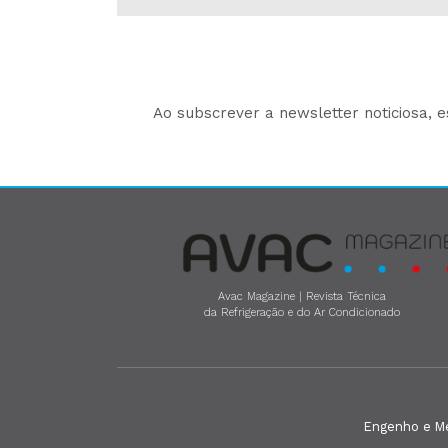
Ao subscrever a newsletter noticiosa, 
Avac Magazine | Revista Técnica
da Refrigeração e do Ar Condicionado
Engenho e Méd