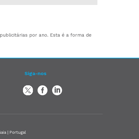
ublicitárias por ano. Esta é a forma de
Siga-nos
aia | Portugal