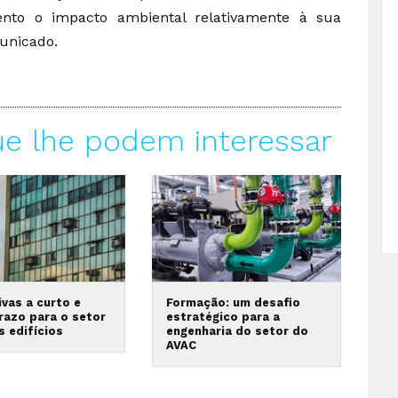
ento o impacto ambiental relativamente à sua
unicado.
ue lhe podem interessar
vas a curto e
Formação: um desafio
razo para o setor
estratégico para a
s edifícios
engenharia do setor do
AVAC