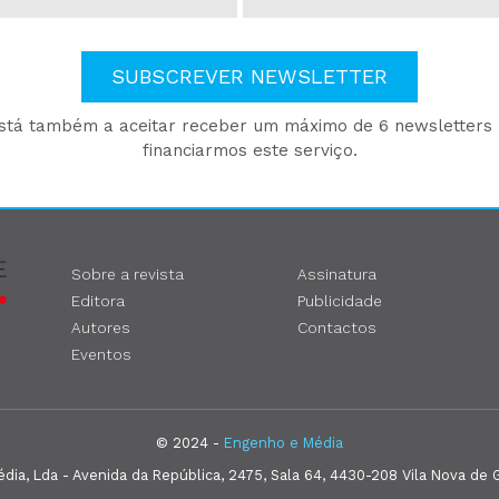
SUBSCREVER NEWSLETTER
está também a aceitar receber um máximo de 6 newsletters p
financiarmos este serviço.
Sobre a revista
Assinatura
Editora
Publicidade
Autores
Contactos
Eventos
© 2024 -
Engenho e Média
ia, Lda - Avenida da República, 2475, Sala 64, 4430-208 Vila Nova de G