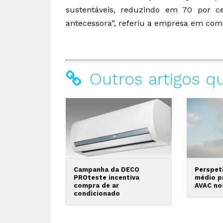
sustentáveis, reduzindo em 70 por c
antecessora”, referiu a empresa em com
Outros artigos q
Campanha da DECO
Perspeti
PROteste incentiva
médio p
compra de ar
AVAC no
condicionado