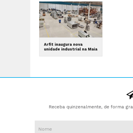
Arfit inaugura nova
unidade industrial na Maia
Receba quinzenalmente, de forma gratu