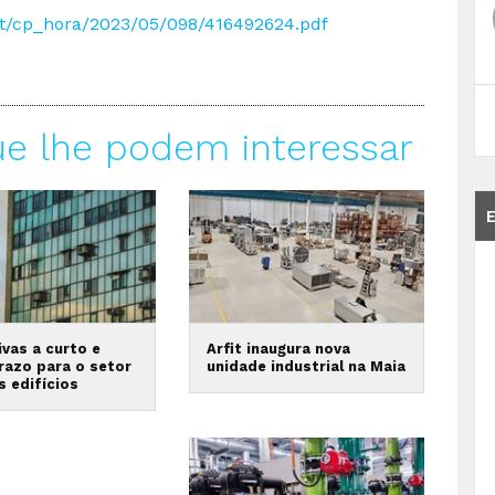
e.pt/cp_hora/2023/05/098/416492624.pdf
ue lhe podem interessar
vas a curto e
Arfit inaugura nova
razo para o setor
unidade industrial na Maia
s edifícios