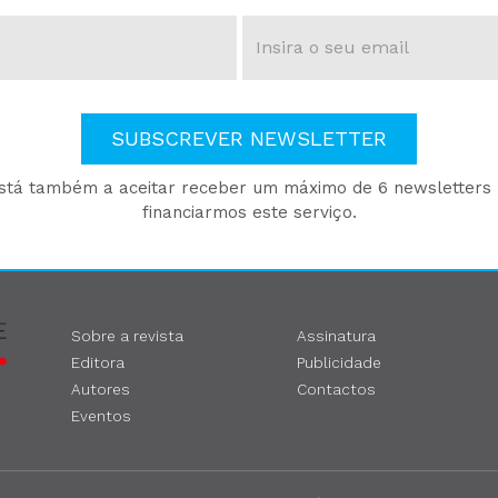
SUBSCREVER NEWSLETTER
está também a aceitar receber um máximo de 6 newsletters p
financiarmos este serviço.
Sobre a revista
Assinatura
Editora
Publicidade
Autores
Contactos
Eventos