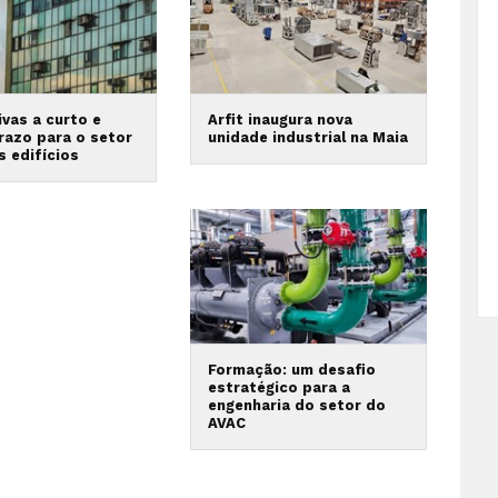
vas a curto e
Arfit inaugura nova
razo para o setor
unidade industrial na Maia
s edifícios
Formação: um desafio
estratégico para a
engenharia do setor do
AVAC