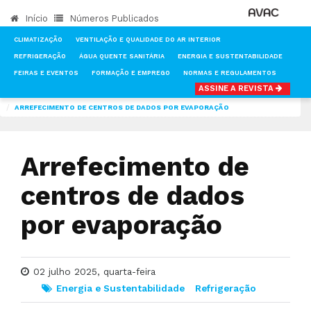
Início
Números Publicados
CLIMATIZAÇÃO
VENTILAÇÃO E QUALIDADE DO AR INTERIOR
REFRIGERAÇÃO
ÁGUA QUENTE SANITÁRIA
ENERGIA E SUSTENTABILIDADE
FEIRAS E EVENTOS
FORMAÇÃO E EMPREGO
NORMAS E REGULAMENTOS
ASSINE A REVISTA
INÍCIO
NOTÍCIAS
ENERGIA E SUSTENTABILIDADE
ARREFECIMENTO DE CENTROS DE DADOS POR EVAPORAÇÃO
Arrefecimento de
centros de dados
por evaporação
02 julho 2025, quarta-feira
Energia e Sustentabilidade
Refrigeração