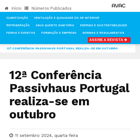
Início
Números Publicados
CLIMATIZAÇÃO
VENTILAÇÃO E QUALIDADE DO AR INTERIOR
REFRIGERAÇÃO
ÁGUA QUENTE SANITÁRIA
ENERGIA E SUSTENTABILIDADE
FEIRAS E EVENTOS
FORMAÇÃO E EMPREGO
NORMAS E REGULAMENTOS
ASSINE A REVISTA
INÍCIO
NOTÍCIAS
ENERGIA E SUSTENTABILIDADE
12ª CONFERÊNCIA PASSIVHAUS PORTUGAL REALIZA-SE EM OUTUBRO
12ª Conferência
Passivhaus Portugal
realiza-se em
outubro
11 setembro 2024, quarta-feira