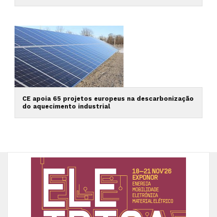
CE apoia 65 projetos europeus na descarbonização
do aquecimento industrial