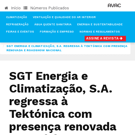
Início
Números Publicados
CLIMATIZAÇÃO
VENTILAÇÃO E QUALIDADE DO AR INTERIOR
REFRIGERAÇÃO
ÁGUA QUENTE SANITÁRIA
ENERGIA E SUSTENTABILIDADE
FEIRAS E EVENTOS
FORMAÇÃO E EMPREGO
NORMAS E REGULAMENTOS
ASSINE A REVISTA
INÍCIO
NOTÍCIAS
FEIRAS-E-EVENTOS
SGT ENERGIA E CLIMATIZAÇÃO, S.A. REGRESSA À TEKTÓNICA COM PRESENÇA
RENOVADA E ROADSHOW NACIONAL
SGT Energia e
Climatização, S.A.
regressa à
Tektónica com
presença renovada