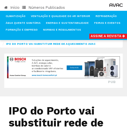
Início
Números Publicados
CLIMATIZAÇÃO
VENTILAÇÃO E QUALIDADE DO AR INTERIOR
REFRIGERAÇÃO
ÁGUA QUENTE SANITÁRIA
ENERGIA E SUSTENTABILIDADE
FEIRAS E EVENTOS
FORMAÇÃO E EMPREGO
NORMAS E REGULAMENTOS
ASSINE A REVISTA
INÍCIO
NOTÍCIAS
CLIMATIZAÇÃO
IPO DO PORTO VAI SUBSTITUIR REDE DE AQUECIMENTO AVAC
PUB
IPO do Porto vai
substituir rede de