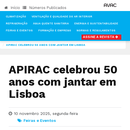
Início
Números Publicados
CLIMATIZAÇÃO
VENTILAÇÃO E QUALIDADE DO AR INTERIOR
REFRIGERAÇÃO
ÁGUA QUENTE SANITÁRIA
ENERGIA E SUSTENTABILIDADE
FEIRAS E EVENTOS
FORMAÇÃO E EMPREGO
NORMAS E REGULAMENTOS
ASSINE A REVISTA
INÍCIO
NOTÍCIAS
FEIRAS-E-EVENTOS
APIRAC CELEBROU 50 ANOS COM JANTAR EM LISBOA
APIRAC celebrou 50
anos com jantar em
Lisboa
10 novembro 2025, segunda-feira
Feiras e Eventos